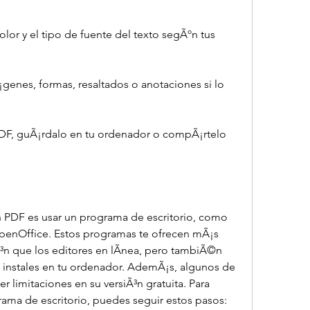
lor y el tipo de fuente del texto segÃºn tus 
enes, formas, resaltados o anotaciones si lo 
DF, guÃ¡rdalo en tu ordenador o compÃ¡rtelo 
n PDF es usar un programa de escritorio, como 
nOffice. Estos programas te ofrecen mÃ¡s 
³n que los editores en lÃ­nea, pero tambiÃ©n 
 instales en tu ordenador. AdemÃ¡s, algunos de 
 limitaciones en su versiÃ³n gratuita. Para 
rama de escritorio, puedes seguir estos pasos: