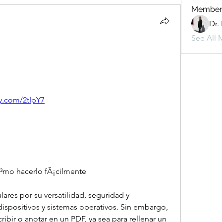
Member
Dr.
See All 
ly.com/2tIpY7
Ã³mo hacerlo fÃ¡cilmente
res por su versatilidad, seguridad y 
ispositivos y sistemas operativos. Sin embargo, 
ibir o anotar en un PDF, ya sea para rellenar un 