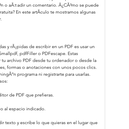
Ã³n o aÃ±adir un comentario. Â¿CÃ³mo se puede 
ratuita? En este artÃ­culo te mostramos algunas 
.
s y rÃ¡pidas de escribir en un PDF es usar un 
mallpdf, pdfFiller o PDFescape. Estas 
r tu archivo PDF desde tu ordenador o desde la 
es, formas o anotaciones con unos pocos clics. 
ingÃºn programa ni registrarte para usarlas. 
sos:
itor de PDF que prefieras.
lo al espacio indicado.
r texto y escribe lo que quieras en el lugar que 