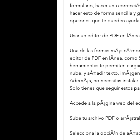
formulario, hacer una correcci
hacer esto de forma sencilla y g
opciones que te pueden ayudar
Usar un editor de PDF en lÃ­nea
Una de las formas mÃ¡s cÃ³moda
editor de PDF en lÃ­nea, como S
herramientas te permiten carga
nube, y aÃ±adir texto, imÃ¡gen
AdemÃ¡s, no necesitas instalar n
Solo tienes que seguir estos pa
Accede a la pÃ¡gina web del ed
Sube tu archivo PDF o arrÃ¡stra
Selecciona la opciÃ³n de aÃ±adi